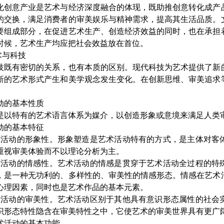
化创意产业是艺术与经济深度融合的体现，既助推创意转化成产
的交换，满足消费者的审美娱乐与精神需求，提高其生活品质。
要组成部分，在促进艺术生产、创造经济效益的同时，也在承担
时候，艺术生产均应把社会效益放在首位。
与科技
有密切的关系，也有本质的区别。现代科技为艺术提供了新的
新的艺术形式产生和美学观念发生变化。在创新思维、审美追求
动的基本性质
特有的艺术语言体系为媒介，以创造形象或意境来满足人类审
动的基本特征
动的形象性。形象塑造是艺术活动特有的方式，是主体对客体
重视审美体验而不以理论分析为主。
动的情感性。艺术活动的情感是贯穿于艺术活动全过程的特殊
，是一种无功利的、多样性的、审美性的情感形态。情感在艺术
心理因素，同时也是艺术作品的基本元素。
动的审美性。艺术活动区别于其他具有意识形态属性的社会实
识形态特性隐含在审美特性之中，它使艺术的审美世界具有更广
活动的基本功能