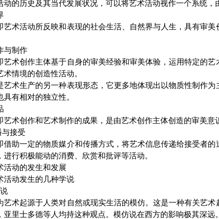
的历史及其当代发展状况，可以将艺术活动视作一个系统，
界
术活动所反映和表现的社会生活、自然界与人生，具有审美价
。
作与制作
术创作主体基于自身的审美经验和审美体验，运用特定的艺术
艺术情境的创造性活动。
术生产的另一种表现形态，它更多地体现出以物质性制作为主
也具有相对的独立性。
品
术创作和艺术制作的成果，是由艺术创作主体创造的审美意
与接受
助一定的物质媒介和传播方式，将艺术信息传递给接受者的过
，进行积极能动的消费、欣赏和批评等活动。
活动的发生和发展
术活动发生的几种学说
说
术起源于人类对自然或现实生活的模仿。这是一种有关艺术起
，亚里士多德等人均持这种观点。模仿说在西方的影响极其深远