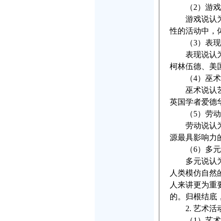
（2）游戏
游戏说认为艺
性的活动中，
（3）表现
表现说认为艺
柯林伍德、美
（4）巫术
巫术说认艺术
英国学者爱德
（5）劳动
劳动说认为艺
源最具影响力
（6）多元
多元说认为艺
人类模仿自然
人来讲更为重
的。归根结底
2. 艺术活
（1）艺术