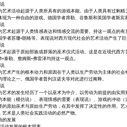
说
术活动起源于人类所具有的游戏本能。由于人类具有过剩精力
体现为一种自由的游戏。德国学者席勒、谷鲁斯和英国学者斯宾
说
术起源于人类情感表达和情感交流的需要。持这一观点的有意
国学者苏珊•朗格等。表现说对西方现代社会的艺术活动产生了巨
说
起源于原始部族或群落的巫术仪式活动。这是在近现代西方艺
华•泰勒、詹姆斯•弗雷泽均持这一观点。
说
术产生的根本动力和原因在于人类以生产劳动为主体的社会物
的理论之一。俄国学者普列汉诺夫等对此进行过阐释。
说
术的发生经历了一个以巫术为中介、以劳动为前提的由实用到
的本能（模仿说）、表现情感的需要（表现说）、游戏的冲动（
要的原始巫术与原始生产劳动，在其中发挥了决定性的作用。艺
，艺术是人类社会实践活动的必然产物。
动的发展
活动发展的根本因素