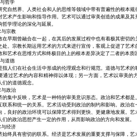
与哲学
自然界、人类社会和人的思维等领域中带有普遍性的根本规律
对艺术产生影响和指导作用。艺术可以通过审美创造的成果及其
响哲学理论的深化与延展。
与宗教
早期曾融合在一起，在其后的发展过程中也有着极其密切的关
之处。宗教长期运用艺术的方式来进行宣传，客观上促进了艺术
教和艺术在思维方式和终极目的上的根本差异决定了二者的本质
与道德
人们在社会生活中形成的伦理观念和行规范。道德与艺术的联
要通过艺术的内容和精神得以体现；另一方面，艺术以审美的
人们的道德观念。
与政治
集中反映，艺术是一种特的审美意识形态。政治和艺术都是上
互联系和统一的关系。艺术活动受到政治的制约和影响。政治在
向，良好的政治环境可以保障艺术得到更快、更健康地发展。艺
人们的政治思想产生一定的作用，从而影响政治的方向和发展。
与经济
终具有密切的联系。经济是艺术发展的重要支撑与保障，艺术